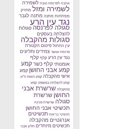
לשמירה
אהבה
לפרנסה טובה
לשמירה ומזל
מחזיק
מתנה לגבר
מפתחות מתנה
נגד עין הרע
סגולה לפרנסה
סגולות
להצלחה בעסקים
סגולות מהקבלה
פיטום הקטורת
עין החתול
צמידים ותליונים
פרנסה ועושר
קלף
נגד עין הרע
קלף
קמע
קלף כשר
אומנותי
קמע אבני החושן
קמע
אישי מהקבלה
קמע האות ה"א
קמע להצלחה במשפט
קמע
שרשרת אבני
מהקבלה
החושן
שרשרת
סגולה
שרשרת פנינה
תכשיטי אבני החושן
תכשיטים
תכשיטי בריאות
אנרגטיים מהקבלה
תכשיטים מיוחדים
תליון אבני