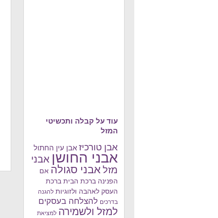
עוד על קבלה ותכשיטי
המזל
אבן טורכיז
אבן עין החתול
אבני החושן
אבני
אבני סגולה
מזל
אם
הפנינה
ברכת הבית
ברכת
העסק
לאהבה ולזוגיות
להגנה
להצלחה בעסקים
בדרכים
למזל ולשמירה
למציאת