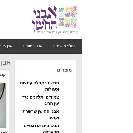
קטלוג מוצרים
»
אבני החושן
»
אבן עין 
אבן 
מוצרים
קמע
תכשיטי קבלה קמעות
וסגולות
צמידים ותליונים נגד
עין הרע
אבני החושן שרשרת
וקמע
תכשיטים אנרגטיים
מהקבלה
קמע ל