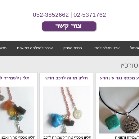
02-5371762 | 052-3852662
החתול
אבני סגולה להריון
ברכת העסק
ערכה להצלחה במשפט
תכשי
טורכיז
 מכסף נגד עין הרע
תליון מזוזה לרכב חדש
תליון לשמירה ל
שמירה ורפואה
תליון מכסף טהור לשמירה לרכב
תליון מכסף טהור ואבני 