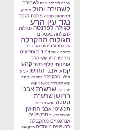
לשמירה
אהבה
לפרנסה טובה
לשמירה ומזל
מחזיק
מתנה לגבר
מפתחות מתנה
נגד עין הרע
סגולה לפרנסה
סגולות
להצלחה בעסקים
סגולות מהקבלה
פיטום הקטורת
עין החתול
צמידים ותליונים
פרנסה ועושר
קלף
נגד עין הרע
קלף
קמע
קלף כשר
אומנותי
קמע אבני החושן
קמע
אישי מהקבלה
קמע האות ה"א
קמע להצלחה במשפט
קמע
שרשרת אבני
מהקבלה
החושן
שרשרת
סגולה
שרשרת פנינה
תכשיטי אבני החושן
תכשיטים
תכשיטי בריאות
אנרגטיים מהקבלה
תכשיטים מיוחדים
תליון אבני