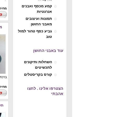
קמע מכסף ואבנים
מחיר : 369
אנרגטיות
תמונות ועיצובים
מאבני החושן
מז
גביע כסף טהור למזל
טוב
עוד באבני החושן
השחלות ותיקונים
לתכשיטים
קורס בקריסטלים
ברכת 
מחיר : 329
הצטרפו אלינו . לחצו
אהבתי
תל