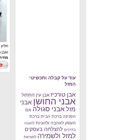
תליון 
ואבן 
מחיר : 349
עוד על קבלה ותכשיטי
המזל
אבן טורכיז
אבן עין החתול
אבני החושן
אבני
אבני סגולה
מזל
אם
הפנינה
ברכת הבית
ברכת
העסק
לאהבה ולזוגיות
להגנה
להצלחה בעסקים
בדרכים
למזל ולשמירה
למציאת